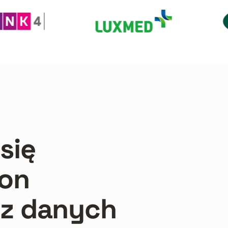
się
ion
az danych