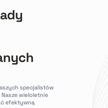
eady
anych
aszych specjalistów
 Nasze wieloletnie
ać efektywną