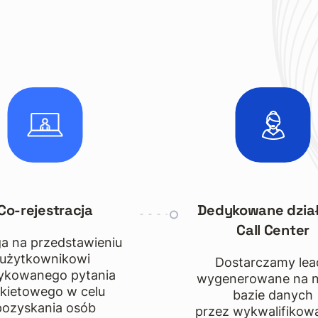
Co-rejestracja
Dedykowane dzia
Call Center
ga na przedstawieniu
użytkownikowi
Dostarczamy lea
ykowanego pytania
wygenerowane na n
kietowego w celu
bazie danych
pozyskania osób
przez wykwalifikow