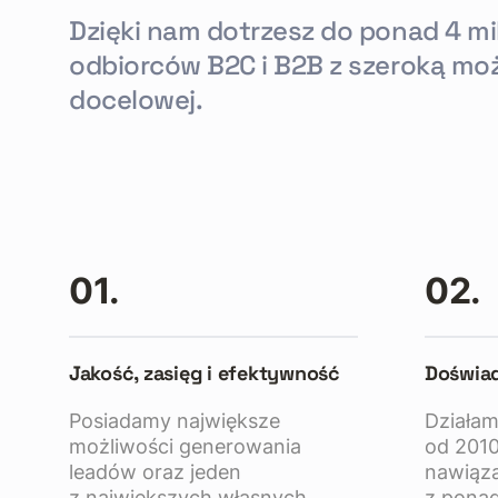
Dzięki nam dotrzesz do ponad 4 m
odbiorców B2C i B2B z szeroką mo
docelowej.
01.
02.
Jakość, zasięg i efektywność
Doświa
Posiadamy największe
Działam
możliwości generowania
od 2010
leadów oraz jeden
nawiąza
z największych własnych
z ponad