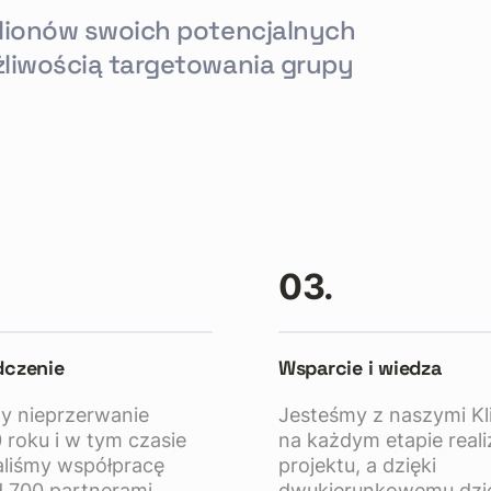
ilionów swoich potencjalnych
żliwością targetowania grupy
03.
dczenie
Wsparcie i wiedza
y nieprzerwanie
Jesteśmy z naszymi Kl
 roku i w tym czasie
na każdym etapie reali
liśmy współpracę
projektu, a dzięki
 700 partnerami.
dwukierunkowemu dzie