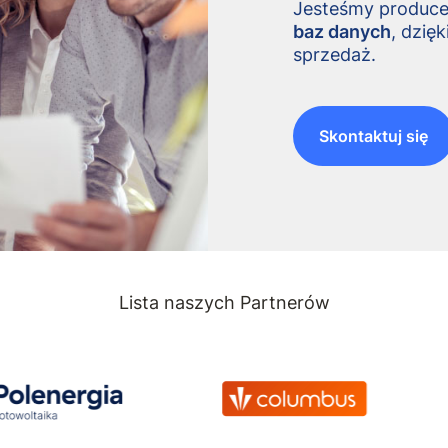
Jesteśmy produc
baz danych
, dzię
sprzedaż.
Skontaktuj się
Lista naszych Partnerów