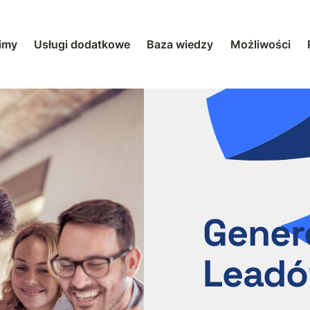
imy
Usługi dodatkowe
Baza wiedzy
Możliwości
Gener
Lead